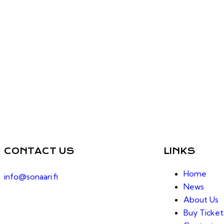
CONTACT US
LINKS
Home
info@sonaari.fi
News
About Us
Buy Ticket