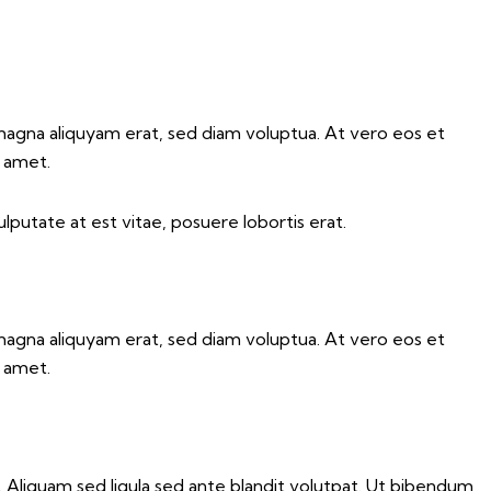
magna aliquyam erat, sed diam voluptua. At vero eos et
t amet.
lputate at est vitae, posuere lobortis erat.
magna aliquyam erat, sed diam voluptua. At vero eos et
t amet.
liquam sed ligula sed ante blandit volutpat. Ut bibendum,